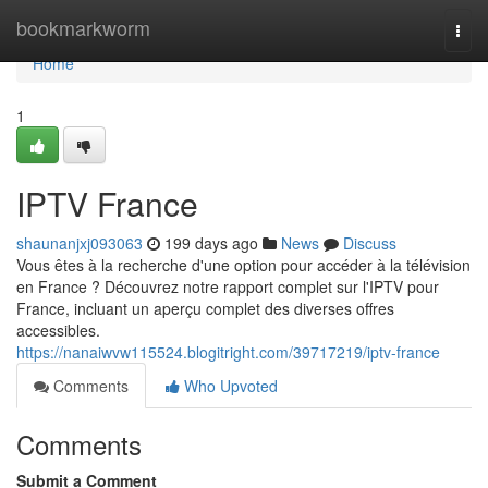
Home
bookmarkworm
Togg
navi
Home
1
IPTV France
shaunanjxj093063
199 days ago
News
Discuss
Vous êtes à la recherche d'une option pour accéder à la télévision
en France ? Découvrez notre rapport complet sur l'IPTV pour
France, incluant un aperçu complet des diverses offres
accessibles.
https://nanaiwvw115524.blogitright.com/39717219/iptv-france
Comments
Who Upvoted
Comments
Submit a Comment