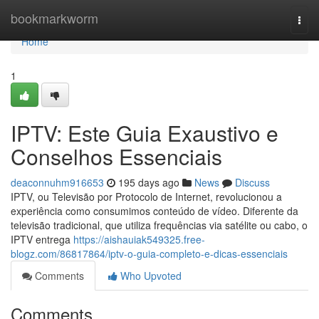
Home
bookmarkworm
Togg
navi
Home
1
IPTV: Este Guia Exaustivo e
Conselhos Essenciais
deaconnuhm916653
195 days ago
News
Discuss
IPTV, ou Televisão por Protocolo de Internet, revolucionou a
experiência como consumimos conteúdo de vídeo. Diferente da
televisão tradicional, que utiliza frequências via satélite ou cabo, o
IPTV entrega
https://aishauiak549325.free-
blogz.com/86817864/iptv-o-guia-completo-e-dicas-essenciais
Comments
Who Upvoted
Comments