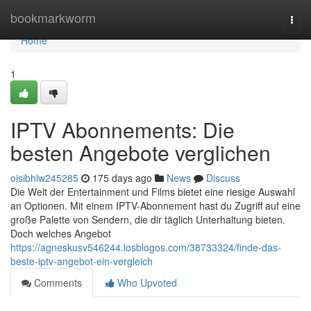
Home
bookmarkworm
Togg
navi
Home
1
IPTV Abonnements: Die
besten Angebote verglichen
oisibhlw245285
175 days ago
News
Discuss
Die Welt der Entertainment und Films bietet eine riesige Auswahl
an Optionen. Mit einem IPTV-Abonnement hast du Zugriff auf eine
große Palette von Sendern, die dir täglich Unterhaltung bieten.
Doch welches Angebot
https://agneskusv546244.losblogos.com/38733324/finde-das-
beste-iptv-angebot-ein-vergleich
Comments
Who Upvoted