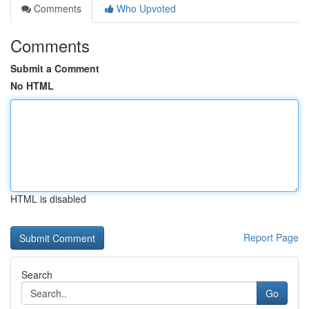
Comments
Who Upvoted
Comments
Submit a Comment
No HTML
HTML is disabled
Report Page
Search
Go