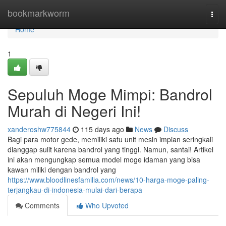
Home
bookmarkworm
Togg
navi
Home
1
Sepuluh Moge Mimpi: Bandrol
Murah di Negeri Ini!
xanderoshw775844
115 days ago
News
Discuss
Bagi para motor gede, memiliki satu unit mesin impian seringkali
dianggap sulit karena bandrol yang tinggi. Namun, santai! Artikel
ini akan mengungkap semua model moge idaman yang bisa
kawan miliki dengan bandrol yang
https://www.bloodlinesfamilia.com/news/10-harga-moge-paling-
terjangkau-di-indonesia-mulai-dari-berapa
Comments
Who Upvoted