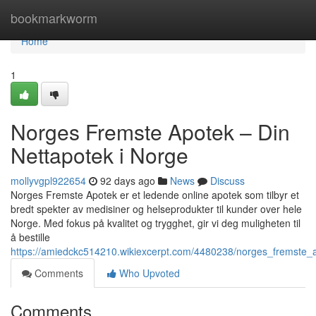
Home
bookmarkworm
Home
1
Norges Fremste Apotek – Din
Nettapotek i Norge
mollyvgpl922654
92 days ago
News
Discuss
Norges Fremste Apotek er et ledende online apotek som tilbyr et
bredt spekter av medisiner og helseprodukter til kunder over hele
Norge. Med fokus på kvalitet og trygghet, gir vi deg muligheten til
å bestille
https://amiedckc514210.wikiexcerpt.com/4480238/norges_fremste_
Comments
Who Upvoted
Comments