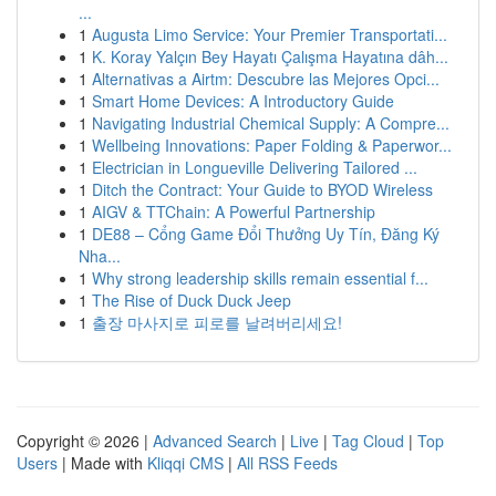
...
1
Augusta Limo Service: Your Premier Transportati...
1
K. Koray Yalçın Bey Hayatı Çalışma Hayatına dâh...
1
Alternativas a Airtm: Descubre las Mejores Opci...
1
Smart Home Devices: A Introductory Guide
1
Navigating Industrial Chemical Supply: A Compre...
1
Wellbeing Innovations: Paper Folding & Paperwor...
1
Electrician in Longueville Delivering Tailored ...
1
Ditch the Contract: Your Guide to BYOD Wireless
1
AIGV & TTChain: A Powerful Partnership
1
DE88 – Cổng Game Đổi Thưởng Uy Tín, Đăng Ký
Nha...
1
Why strong leadership skills remain essential f...
1
The Rise of Duck Duck Jeep
1
출장 마사지로 피로를 날려버리세요!
Copyright © 2026 |
Advanced Search
|
Live
|
Tag Cloud
|
Top
Users
| Made with
Kliqqi CMS
|
All RSS Feeds