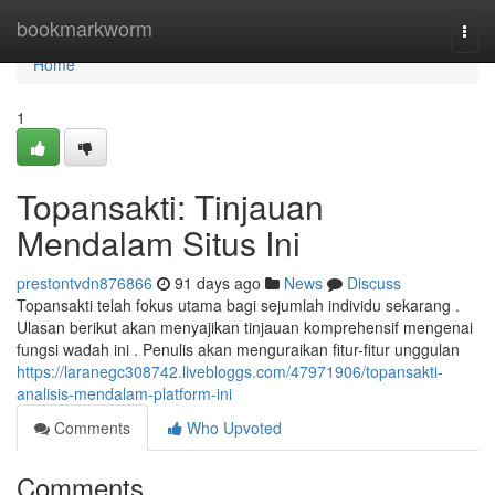
Home
bookmarkworm
Togg
navi
Home
1
Topansakti: Tinjauan
Mendalam Situs Ini
prestontvdn876866
91 days ago
News
Discuss
Topansakti telah fokus utama bagi sejumlah individu sekarang .
Ulasan berikut akan menyajikan tinjauan komprehensif mengenai
fungsi wadah ini . Penulis akan menguraikan fitur-fitur unggulan
https://laranegc308742.livebloggs.com/47971906/topansakti-
analisis-mendalam-platform-ini
Comments
Who Upvoted
Comments