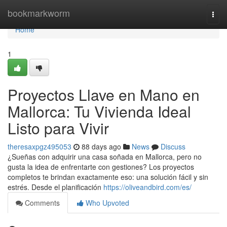
Home
bookmarkworm
Togg
navi
Home
1
Proyectos Llave en Mano en
Mallorca: Tu Vivienda Ideal
Listo para Vivir
theresaxpgz495053
88 days ago
News
Discuss
¿Sueñas con adquirir una casa soñada en Mallorca, pero no
gusta la idea de enfrentarte con gestiones? Los proyectos
completos te brindan exactamente eso: una solución fácil y sin
estrés. Desde el planificación
https://oliveandbird.com/es/
Comments
Who Upvoted