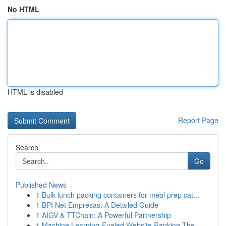
No HTML
HTML is disabled
Report Page
Search
Go
Published News
1
Bulk lunch packing containers for meal prep cat...
1
BPI Net Empresas: A Detailed Guide
1
AIGV & TTChain: A Powerful Partnership
1
Machine Learning-Fueled Website Ranking The ...