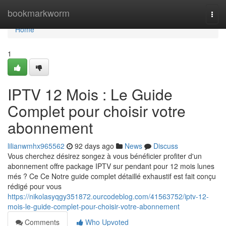
Home
bookmarkworm
Togg
navi
Home
1
IPTV 12 Mois : Le Guide
Complet pour choisir votre
abonnement
lilianwmhx965562
92 days ago
News
Discuss
Vous cherchez désirez songez à vous bénéficier profiter d'un
abonnement offre package IPTV sur pendant pour 12 mois lunes
més ? Ce Ce Notre guide complet détaillé exhaustif est fait conçu
rédigé pour vous
https://nikolasyqgy351872.ourcodeblog.com/41563752/iptv-12-
mois-le-guide-complet-pour-choisir-votre-abonnement
Comments
Who Upvoted