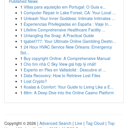
Published News
1
Villas para aquisição em Portugal: O Guia e...
1
Computer Repair in Lake Forest, CA: Your Local ...
1
Unleash Your Inner Goddess: Intimate Intimates ...
1
Experiencias Privilegiadas en España : Viaje In...
1
Lifeline Comprehensive Healthcare Facility ...
1
Untangling the Snag: A Practical Guide
1
tgabet777: Your Ultimate Online Gambling Destin...
1
24 Hour HVAC Service New Orleans: Emergency
Sol...
1
Buy copyright Online: A Comprehensive Manual
1
Cho tìm nhà C Sky View giá hợp lý nhất!
1
Experto en Pies en Valladolid : Descubre el ...
1
Data Recovery: How to Retrieve Lost Files
1
Lost Crypto?
1
Koalas & Comfort: Your Guide to Living Like a E...
1
88m: A Deep Dive into the Online Casino Platform
Copyright © 2026 |
Advanced Search
|
Live
|
Tag Cloud
|
Top