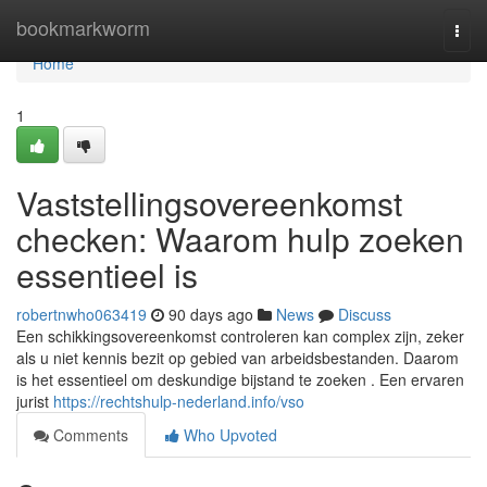
Home
bookmarkworm
Togg
navi
Home
1
Vaststellingsovereenkomst
checken: Waarom hulp zoeken
essentieel is
robertnwho063419
90 days ago
News
Discuss
Een schikkingsovereenkomst controleren kan complex zijn, zeker
als u niet kennis bezit op gebied van arbeidsbestanden. Daarom
is het essentieel om deskundige bijstand te zoeken . Een ervaren
jurist
https://rechtshulp-nederland.info/vso
Comments
Who Upvoted