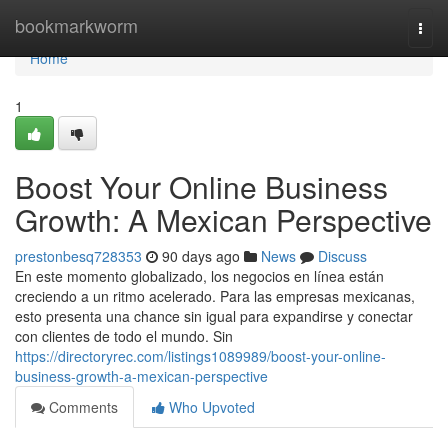
Home
bookmarkworm
Togg
navi
Home
1
Boost Your Online Business
Growth: A Mexican Perspective
prestonbesq728353
90 days ago
News
Discuss
En este momento globalizado, los negocios en línea están
creciendo a un ritmo acelerado. Para las empresas mexicanas,
esto presenta una chance sin igual para expandirse y conectar
con clientes de todo el mundo. Sin
https://directoryrec.com/listings1089989/boost-your-online-
business-growth-a-mexican-perspective
Comments
Who Upvoted