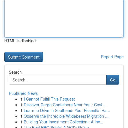
HTML is disabled
Report Page
Search
Go
Published News
1
I Cannot Fulfill This Request
1
Discover Cargo Containers Near You : Cost...
1
Learn to Drive in Southend: Your Essential Ha...
1
Observe the Incredible Wildebeest Migration ...
1
Building Your Investment Collection : A Inv...
1
The Best BBQ Spots: A Grill's Guide