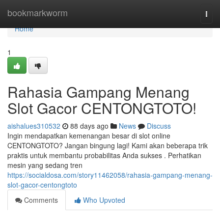
Home
bookmarkworm
Togg
navi
Home
1
Rahasia Gampang Menang
Slot Gacor CENTONGTOTO!
aishalues310532
88 days ago
News
Discuss
Ingin mendapatkan kemenangan besar di slot online
CENTONGTOTO? Jangan bingung lagi! Kami akan beberapa trik
praktis untuk membantu probabilitas Anda sukses . Perhatikan
mesin yang sedang tren
https://socialdosa.com/story11462058/rahasia-gampang-menang-
slot-gacor-centongtoto
Comments
Who Upvoted