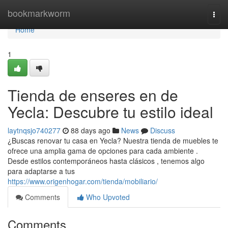
Home
bookmarkworm
Togg
navi
Home
1
Tienda de enseres en de
Yecla: Descubre tu estilo ideal
laytnqsjo740277
88 days ago
News
Discuss
¿Buscas renovar tu casa en Yecla? Nuestra tienda de muebles te
ofrece una amplia gama de opciones para cada ambiente .
Desde estilos contemporáneos hasta clásicos , tenemos algo
para adaptarse a tus
https://www.origenhogar.com/tienda/mobiliario/
Comments
Who Upvoted
Comments