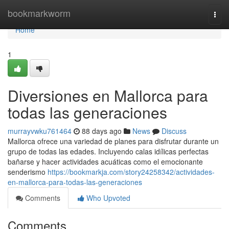
Home
bookmarkworm
Togg
navi
Home
1
Diversiones en Mallorca para
todas las generaciones
murrayvwku761464
88 days ago
News
Discuss
Mallorca ofrece una variedad de planes para disfrutar durante un
grupo de todas las edades. Incluyendo calas idílicas perfectas
bañarse y hacer actividades acuáticas como el emocionante
senderismo
https://bookmarkja.com/story24258342/actividades-
en-mallorca-para-todas-las-generaciones
Comments
Who Upvoted
Comments