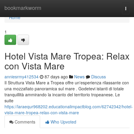
Home
bookmarkworm
Togg
navi
Home
1
Hotel Vista Mare Tropea: Relax
con Vista Mare
anniesrmy412534
87 days ago
News
Discuss
Il Struttura Vista Mare a Tropea offre un'esperienza rilassante con
una mozzafiato panoramica sul mare . Godetevi istanti di totale
tranquillità ammirando la incanto del territorio tropeanese. Le
suite
https://laraequr968202.educationalimpactblog.com/62742342/hotel-
vista-mare-tropea-relax-con-vista-mare
Comments
Who Upvoted