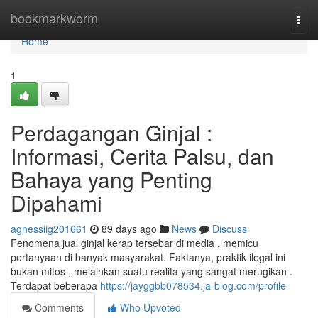
Home
bookmarkworm
Togg
navi
Home
1
Perdagangan Ginjal :
Informasi, Cerita Palsu, dan
Bahaya yang Penting
Dipahami
agnessiig201661
89 days ago
News
Discuss
Fenomena jual ginjal kerap tersebar di media , memicu
pertanyaan di banyak masyarakat. Faktanya, praktik ilegal ini
bukan mitos , melainkan suatu realita yang sangat merugikan .
Terdapat beberapa
https://jayggbb078534.ja-blog.com/profile
Comments
Who Upvoted