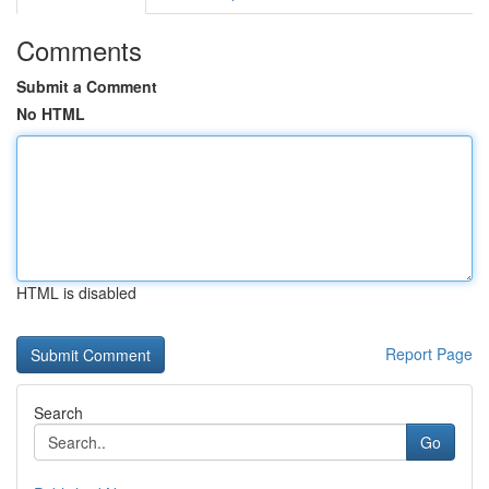
Comments
Submit a Comment
No HTML
HTML is disabled
Report Page
Search
Go