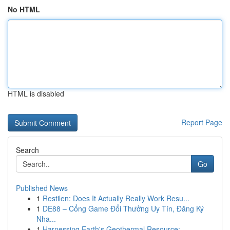
No HTML
HTML is disabled
Report Page
Search
Go
Published News
1
Restilen: Does It Actually Really Work Resu...
1
DE88 – Cổng Game Đổi Thưởng Uy Tín, Đăng Ký
Nha...
1
Harnessing Earth's Geothermal Resource: