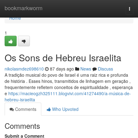
Home
bookmarkworm
Togg
navi
Home
1
Os Sons de Hebreu Israelita
nikolasmdez698610
87 days ago
News
Discuss
A tradição musical do povo de Israel é uma raiz rica e profunda
de história . Esses hinos, transmitidos de linhagem em geração ,
frequentemente refletem conceitos de espiritualidade , esperança
e
https://macieogzh325111.blogvivi.com/41274490/a-música-de-
hebreu-israelita
Comments
Who Upvoted
Comments
Submit a Comment