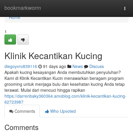
Home
bookmarkworm
Togg
navi
Home
1
Klinik Kecantikan Kucing
diegoyvro839116
91 days ago
News
Discuss
Apakah kucing kesayangan Anda membutuhkan penyuluhan?
Kami di Klinik Kecantikan Kucin menawarkan beragam program
grooming untuk menjaga bulu dan kesehatan kucing Anda tetap
terawat. Mulai dari mencuci hingga rapikan
https://darrenbaky360364.amoblog.com/klinik-kecantikan-kucing-
62723987
Comments
Who Upvoted
Comments