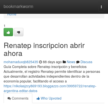
Home
bookmarkworm
Togg
navi
Home
1
Renatep inscripcion abrir
ahora
mohamaduxqb825435
88 days ago
News
Discuss
Guía Completa sobre Renatep inscripción y beneficios
Actualmente, el registro Renatep permite identificar a personas
que desarrollan actividades independientes dentro de la
economía popular, facilitando el acceso a
https://nikolasjzcy869193.bloggazzo.com/39959722/renatep-
argentina-editar-datos
Comments
Who Upvoted