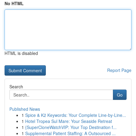
No HTML
HTML is disabled
Report Page
Search
Go
Published News
1
Spice & K2 Keywords: Your Complete Line-by-Line...
1
Hotel Tropea Sul Mare: Your Seaside Retreat
1
{SuperCloneWatchVIP: Your Top Destination f...
1
Supplemental Patient Staffing: A Outsourced ...