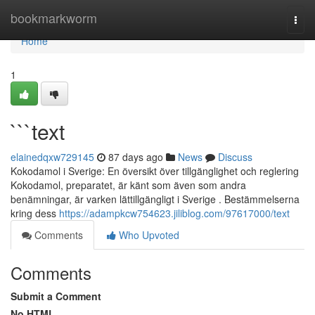
Home
bookmarkworm
Togg
navi
Home
1
```text
elainedqxw729145
87 days ago
News
Discuss
Kokodamol i Sverige: En översikt över tillgänglighet och reglering
Kokodamol, preparatet, är känt som även som andra
benämningar, är varken lättillgängligt i Sverige . Bestämmelserna
kring dess
https://adampkcw754623.jiliblog.com/97617000/text
Comments
Who Upvoted
Comments
Submit a Comment
No HTML