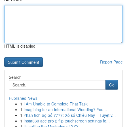
HTML is disabled
Report Page
Search
Go
Published News
1
I Am Unable to Complete That Task
1
Imagining for an International Wedding? You...
1
Phân tích Bộ Số 7777: Xổ số Chiều Nay – Tuyệt v...
1
Insta360 ace pro 2 flip touchscreen settings fo...
1
Unveiling the Mysteries of XXX