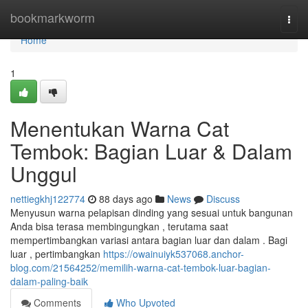
Home
bookmarkworm
Togg
navi
Home
1
Menentukan Warna Cat
Tembok: Bagian Luar & Dalam
Unggul
nettiegkhj122774
88 days ago
News
Discuss
Menyusun warna pelapisan dinding yang sesuai untuk bangunan
Anda bisa terasa membingungkan , terutama saat
mempertimbangkan variasi antara bagian luar dan dalam . Bagi
luar , pertimbangkan
https://owainuiyk537068.anchor-
blog.com/21564252/memilih-warna-cat-tembok-luar-bagian-
dalam-paling-baik
Comments
Who Upvoted