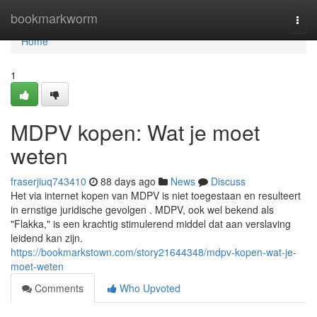
Home
bookmarkworm
Togg
navi
Home
1
MDPV kopen: Wat je moet
weten
fraserjiuq743410
88 days ago
News
Discuss
Het via internet kopen van MDPV is niet toegestaan en resulteert
in ernstige juridische gevolgen . MDPV, ook wel bekend als
"Flakka," is een krachtig stimulerend middel dat aan verslaving
leidend kan zijn.
https://bookmarkstown.com/story21644348/mdpv-kopen-wat-je-
moet-weten
Comments
Who Upvoted