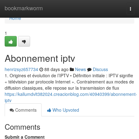
Home
bookmarkworm
Togg
navi
Home
1
Abonnement iptv
henrizsyz657734
88 days ago
News
Discuss
1. Origines et évolution de l’IPTV • Définition initiale : IPTV signifie
« télévision par protocole Internet ». Contrairement aux modes de
diffusion classiques, elle repose sur la transmission de flux
https://kallumdvlt382024.creacionblog.com/40940399/abonnement-
iptv
Comments
Who Upvoted
Comments
Submit a Comment