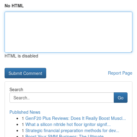
No HTML
HTML is disabled
Report Page
Search
Go
Published News
1
GenF20 Plus Reviews: Does It Really Boost Muscl...
1
What a silicon nitride hot floor ignitor signif...
1
Strategic financial preparation methods for dev...
1
Boost Your SMM Business: The Ultimate