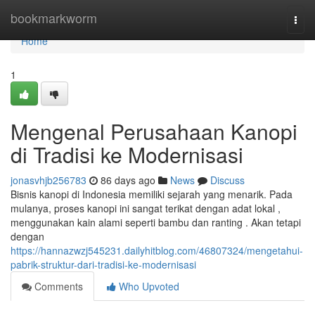
Home
bookmarkworm
Togg
navi
Home
1
Mengenal Perusahaan Kanopi
di Tradisi ke Modernisasi
jonasvhjb256783
86 days ago
News
Discuss
Bisnis kanopi di Indonesia memiliki sejarah yang menarik. Pada
mulanya, proses kanopi ini sangat terikat dengan adat lokal ,
menggunakan kain alami seperti bambu dan ranting . Akan tetapi
dengan
https://hannazwzj545231.dailyhitblog.com/46807324/mengetahui-
pabrik-struktur-dari-tradisi-ke-modernisasi
Comments
Who Upvoted