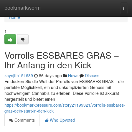
Home
bookmarkworm
Togg
navi
Home
1
Vorrolls ESSBARES GRAS –
Ihr Anfang in den Kick
zaynjfth151689
86 days ago
News
Discuss
Entdecken Sie die Welt der Prerolls von ESSBARES GRAS – die
perfekte Möglichkeit, ein und unkomplizierten Genuss mit
hochwertigem Cannabis zu erleben. Diese Vorrolle ist akkurat
hergestellt und bietet einen
https://bookmarkpressure.com/story21199321/vorrolls-essbares-
gras-dein-start-in-den-kick
Comments
Who Upvoted