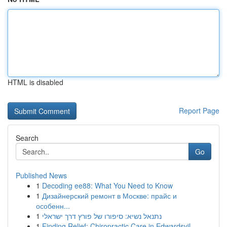
HTML is disabled
Report Page
Search
Go
Published News
1
Decoding ee88: What You Need to Know
1
Дизайнерский ремонт в Москве: прайс и
особенн...
1
נתנאל נשיא: סיפורו של פורץ דרך ישראלי
1
Finding Relief: Chiropractic Care in Edwardsvil...