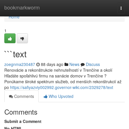
Home
bookmarkworm
Togg
navi
Home
1
```text
zoegnma230487
88 days ago
News
Discuss
Renovácie a rekonštrukcie nehnuteľností v Trenčíne a okolí
Hľadáte spoľahlivú firmu na sanácie domov v Trenčíne ?
Ponúkame široké spektrum služieb, od menších rekonštrukcií až
po
https://safiyazviy002992.governor-wiki.com/2329278/text
Comments
Who Upvoted
Comments
Submit a Comment
No HTML