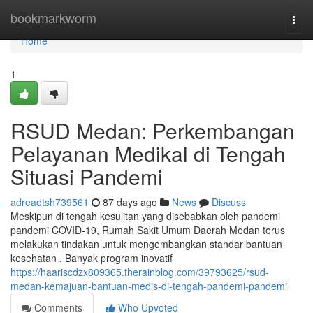
Home
bookmarkworm
Togg
navi
Home
1
RSUD Medan: Perkembangan
Pelayanan Medikal di Tengah
Situasi Pandemi
adreaotsh739561
87 days ago
News
Discuss
Meskipun di tengah kesulitan yang disebabkan oleh pandemi
pandemi COVID-19, Rumah Sakit Umum Daerah Medan terus
melakukan tindakan untuk mengembangkan standar bantuan
kesehatan . Banyak program inovatif
https://haariscdzx809365.therainblog.com/39793625/rsud-
medan-kemajuan-bantuan-medis-di-tengah-pandemi-pandemi
Comments
Who Upvoted