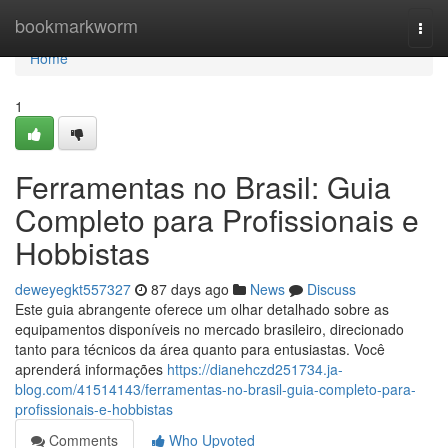
Home
bookmarkworm
Togg
navi
Home
1
Ferramentas no Brasil: Guia
Completo para Profissionais e
Hobbistas
deweyegkt557327
87 days ago
News
Discuss
Este guia abrangente oferece um olhar detalhado sobre as
equipamentos disponíveis no mercado brasileiro, direcionado
tanto para técnicos da área quanto para entusiastas. Você
aprenderá informações
https://dianehczd251734.ja-
blog.com/41514143/ferramentas-no-brasil-guia-completo-para-
profissionais-e-hobbistas
Comments
Who Upvoted