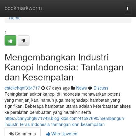
Home
bookmarkworm
Togg
navi
Home
1
Mengembangkan Industri
Kanopi Indonesia: Tantangan
dan Kesempatan
estellehqnf334717
87 days ago
News
Discuss
Peningkatan sektor kanopi di Indonesia menawarkan potensi
yang menjanjikan, namun juga menghadapi hambatan yang
signifikan. Beberapa hambatan utama adalah keterbatasan akses
ke peralatan pembuatan yang mutakhir serta
https://carlyphgf671743.blog-kids.com/41597690/membangun-
industri-teras-indonesia-tantangan-dan-kesempatan
Comments
Who Upvoted