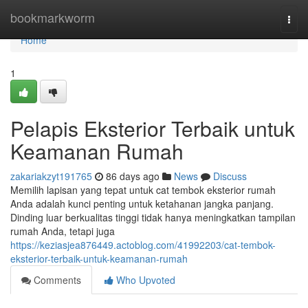
Home
bookmarkworm
Togg
navi
Home
1
Pelapis Eksterior Terbaik untuk
Keamanan Rumah
zakariakzyt191765
86 days ago
News
Discuss
Memilih lapisan yang tepat untuk cat tembok eksterior rumah
Anda adalah kunci penting untuk ketahanan jangka panjang.
Dinding luar berkualitas tinggi tidak hanya meningkatkan tampilan
rumah Anda, tetapi juga
https://keziasjea876449.actoblog.com/41992203/cat-tembok-
eksterior-terbaik-untuk-keamanan-rumah
Comments
Who Upvoted