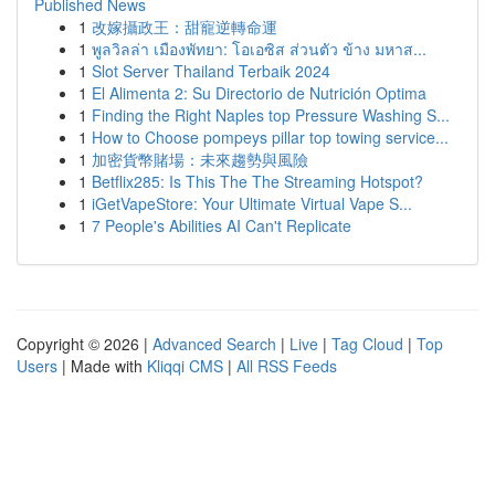
Published News
1
改嫁攝政王：甜寵逆轉命運
1
พูลวิลล่า เมืองพัทยา: โอเอซิส ส่วนตัว ข้าง มหาส...
1
Slot Server Thailand Terbaik 2024
1
El Alimenta 2: Su Directorio de Nutrición Optima
1
Finding the Right Naples top Pressure Washing S...
1
How to Choose pompeys pillar top towing service...
1
加密貨幣賭場：未來趨勢與風險
1
Betflix285: Is This The The Streaming Hotspot?
1
iGetVapeStore: Your Ultimate Virtual Vape S...
1
7 People's Abilities AI Can't Replicate
Copyright © 2026 |
Advanced Search
|
Live
|
Tag Cloud
|
Top
Users
| Made with
Kliqqi CMS
|
All RSS Feeds