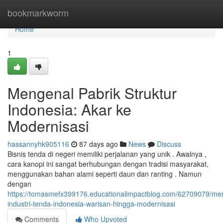
Home
bookmarkworm
Home
1
Mengenal Pabrik Struktur
Indonesia: Akar ke
Modernisasi
hassannyhk905116
87 days ago
News
Discuss
Bisnis tenda di negeri memiliki perjalanan yang unik . Awalnya ,
cara kanopi ini sangat berhubungan dengan tradisi masyarakat,
menggunakan bahan alami seperti daun dan ranting . Namun
dengan
https://tomasmefx399176.educationalimpactblog.com/62709079/m
industri-tenda-indonesia-warisan-hingga-modernisasi
Comments
Who Upvoted