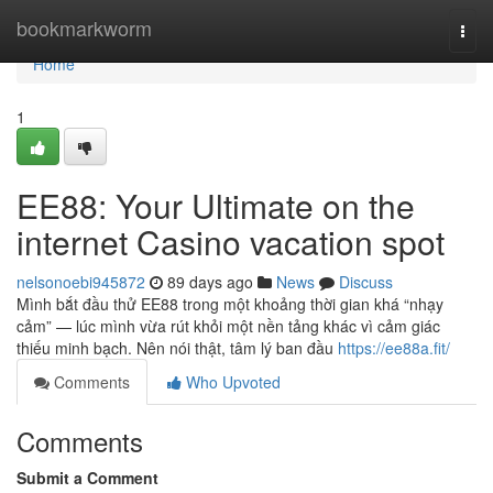
Home
bookmarkworm
Togg
navi
Home
1
EE88: Your Ultimate on the
internet Casino vacation spot
nelsonoebi945872
89 days ago
News
Discuss
Mình bắt đầu thử EE88 trong một khoảng thời gian khá “nhạy
cảm” — lúc mình vừa rút khỏi một nền tảng khác vì cảm giác
thiếu minh bạch. Nên nói thật, tâm lý ban đầu
https://ee88a.fit/
Comments
Who Upvoted
Comments
Submit a Comment