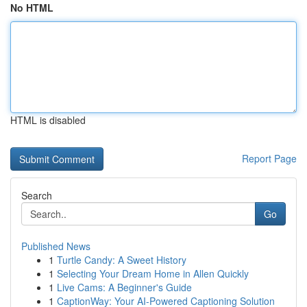
No HTML
HTML is disabled
Report Page
Search
Go
Published News
1
Turtle Candy: A Sweet History
1
Selecting Your Dream Home in Allen Quickly
1
Live Cams: A Beginner's Guide
1
CaptionWay: Your AI-Powered Captioning Solution