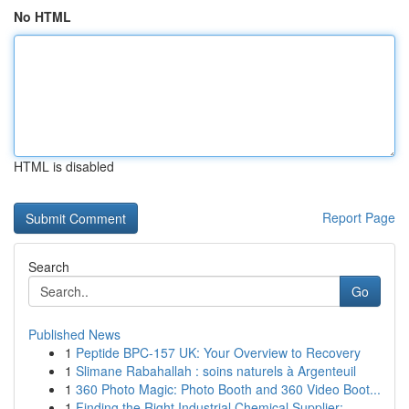
No HTML
HTML is disabled
Report Page
Search
Go
Published News
1
Peptide BPC-157 UK: Your Overview to Recovery
1
Slimane Rabahallah : soins naturels à Argenteuil
1
360 Photo Magic: Photo Booth and 360 Video Boot...
1
Finding the Right Industrial Chemical Supplier:...