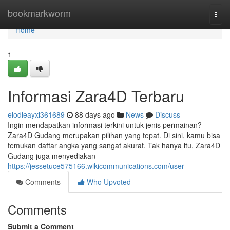
Home
bookmarkworm
Togg
navi
Home
1
Informasi Zara4D Terbaru
elodieayxi361689
88 days ago
News
Discuss
Ingin mendapatkan informasi terkini untuk jenis permainan?
Zara4D Gudang merupakan pilihan yang tepat. Di sini, kamu bisa
temukan daftar angka yang sangat akurat. Tak hanya itu, Zara4D
Gudang juga menyediakan
https://jessetuce575166.wikicommunications.com/user
Comments
Who Upvoted
Comments
Submit a Comment