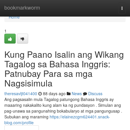
Home
bookmarkworm
Togg
navi
Home
1
Kung Paano Isalin ang Wikang
Tagalog sa Bahasa Inggris:
Patnubay Para sa mga
Nagsisimula
theresavljt041400
88 days ago
News
Discuss
Ang pagsasalin mula Tagalog patungong Bahasa Inggris ay
maaaring nakakalito kung alam ka ng pundasyon . Simulan ang
pag-unawa sa pangunahing bokabularyo at mga pangungusap .
Subukan ang maraming
https://elainezcgm624401.snack-
blog.com/profile