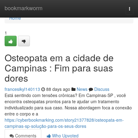
Home
bookmarkworm
Togg
navi
Home
1
Osteopata em a cidade de
Campinas : Fim para suas
dores
francesikyl140113
88 days ago
News
Discuss
Está sentindo com tensões crônicas? Em Campinas-SP , você
encontra osteopatas prontos para te ajudar um tratamento
individualizado para sua caso. Nossa abordagem foca a conexão
entre o corpo e a
https://cyberbookmarking.com/story21377828/osteopata-em-
campinas-sp-solução-para-os-seus-dores
Comments
Who Upvoted