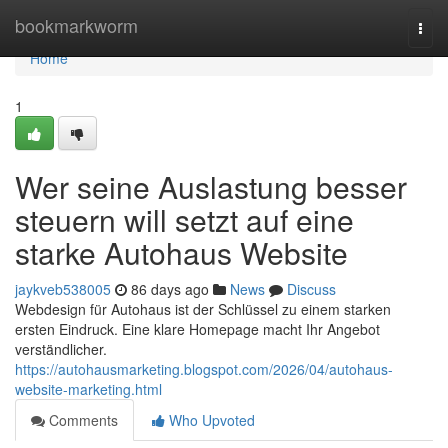
Home
bookmarkworm
Togg
navi
Home
1
Wer seine Auslastung besser
steuern will setzt auf eine
starke Autohaus Website
jaykveb538005
86 days ago
News
Discuss
Webdesign für Autohaus ist der Schlüssel zu einem starken
ersten Eindruck. Eine klare Homepage macht Ihr Angebot
verständlicher.
https://autohausmarketing.blogspot.com/2026/04/autohaus-
website-marketing.html
Comments
Who Upvoted