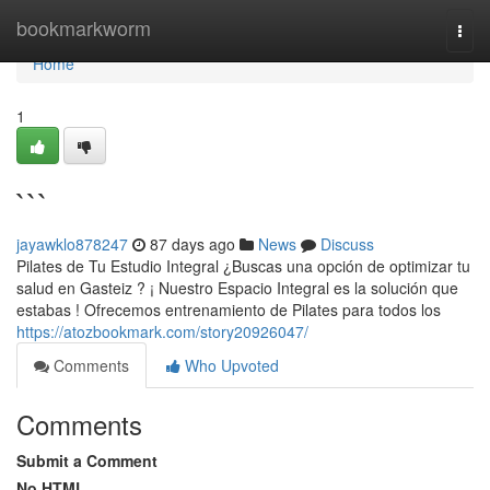
Home
bookmarkworm
Togg
navi
Home
1
```
jayawklo878247
87 days ago
News
Discuss
Pilates de Tu Estudio Integral ¿Buscas una opción de optimizar tu
salud en Gasteiz ? ¡ Nuestro Espacio Integral es la solución que
estabas ! Ofrecemos entrenamiento de Pilates para todos los
https://atozbookmark.com/story20926047/
Comments
Who Upvoted
Comments
Submit a Comment
No HTML