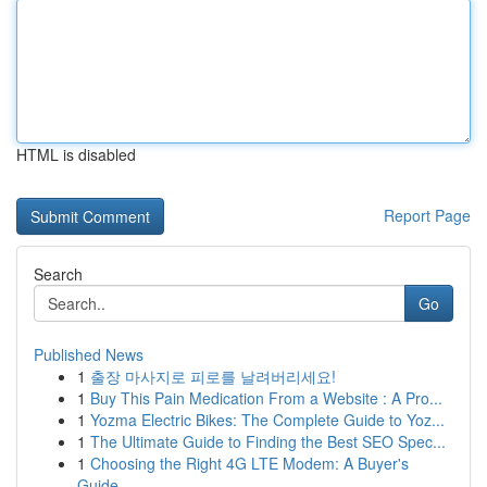
HTML is disabled
Report Page
Search
Go
Published News
1
출장 마사지로 피로를 날려버리세요!
1
Buy This Pain Medication From a Website : A Pro...
1
Yozma Electric Bikes: The Complete Guide to Yoz...
1
The Ultimate Guide to Finding the Best SEO Spec...
1
Choosing the Right 4G LTE Modem: A Buyer's
Guide