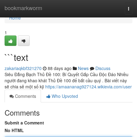
Home
bookmarkworm
Togg
navi
Home
1
```text
zakariaqkbf321270
88 days ago
News
Discuss
Siêu Đẳng Bạch Thủ Đề 100: Bí Quyết Gắp Cầu Độc Đáo Nhiều
người đang khao khát Thủ Đề 100 để bắt cầu quý . Bài viết này
sẽ chia sẻ một số kỹ
https://amaananag927124.wikievia.com/user
Comments
Who Upvoted
Comments
Submit a Comment
No HTML