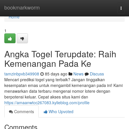
Home
bookmarkworm
Togg
navi
Home
1
Angka Togel Terupdate: Raih
Kemenangan Pada Ke
tamzinbpvb349908
85 days ago
News
Discuss
Mencari prediksi togel yang terbaik? Jangan tinggalkan
kesempatan emas untuk mengambil kemenangan pada ini! Kami
menawarkan data terbaru mengenai nomor lotere dengan
berpotensi keluar. Cepat akses situs kami dan
https://amaanwtcc267083.kylieblog.com/profile
Comments
Who Upvoted
Comments