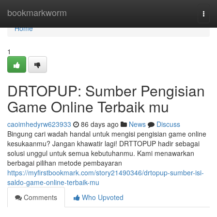
Home
bookmarkworm
Togg
navi
Home
1
DRTOPUP: Sumber Pengisian
Game Online Terbaik mu
caoimhedyrw623933
86 days ago
News
Discuss
Bingung cari wadah handal untuk mengisi pengisian game online
kesukaanmu? Jangan khawatir lagi! DRTTOPUP hadir sebagai
solusi unggul untuk semua kebutuhanmu. Kami menawarkan
berbagai pilihan metode pembayaran
https://myfirstbookmark.com/story21490346/drtopup-sumber-isi-
saldo-game-online-terbaik-mu
Comments
Who Upvoted