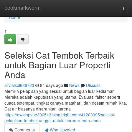
Home
bookmarkworm
Togg
navi
Home
1
Seleksi Cat Tembok Terbaik
untuk Bagian Luar Properti
Anda
aliviaisbl636723
84 days ago
News
Discuss
Memilih pelapisan yang sesuai untuk bagian luar kediaman
Mereka adalah keputusan yang utama. Evaluasi faktor seperti
cuaca setempat, tingkat cahaya matahari, dan desain rumah Kita.
Cat air biasanya disarankan karena
https://owainpvne306513.blogitright.com/41263995/seleksi-
pelapisan-tembok-unggul-untuk-luaran-rumah-anda
Comments
Who Upvoted