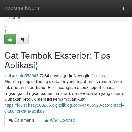
Home
bookmarkworm
Togg
navi
Home
1
Cat Tembok Eksterior: Tips
Aplikasi}
louisezmtu552948
84 days ago
News
Discuss
Memilih pelapis dinding eksterior yang tepat untuk rumah Anda
tak urusan sederhana. Pertimbangkan aspek seperti cuaca
lingkungan, tingkat panas matahari, dan keindahan yang dimau.
Gunakan produk memiliki kemampuan kuat
https://louisehsay503295.digitollblog.com/41035523/cat-tembok-
eksterior-cara-aplikasi
Comments
Who Upvoted