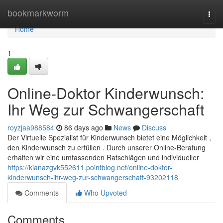
Home
bookmarkworm
Togg
navi
Home
1
Online-Doktor Kinderwunsch:
Ihr Weg zur Schwangerschaft
royzjaa988584
86 days ago
News
Discuss
Der Virtuelle Spezialist für Kinderwunsch bietet eine Möglichkeit ,
den Kinderwunsch zu erfüllen . Durch unserer Online-Beratung
erhalten wir eine umfassenden Ratschlägen und individueller
https://kianazgvk552611.pointblog.net/online-doktor-
kinderwunsch-ihr-weg-zur-schwangerschaft-93202118
Comments
Who Upvoted
Comments