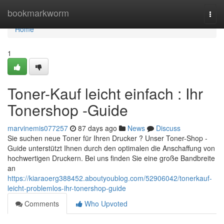
Home
bookmarkworm
Togg
navi
Home
1
Toner-Kauf leicht einfach : Ihr
Tonershop -Guide
marvinemis077257
87 days ago
News
Discuss
Sie suchen neue Toner für Ihren Drucker ? Unser Toner-Shop -
Guide unterstützt Ihnen durch den optimalen die Anschaffung von
hochwertigen Druckern. Bei uns finden Sie eine große Bandbreite
an
https://kiaraoerg388452.aboutyoublog.com/52906042/tonerkauf-
leicht-problemlos-ihr-tonershop-guide
Comments
Who Upvoted