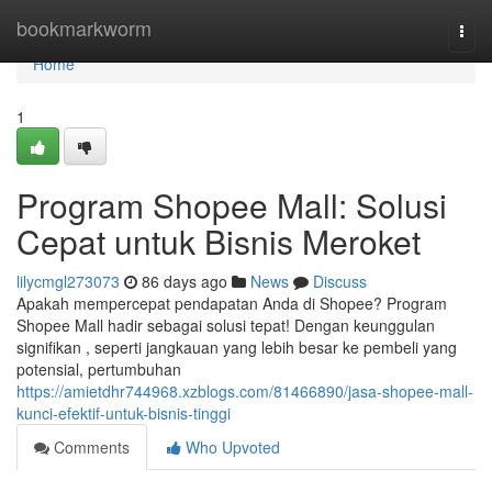
Home
bookmarkworm
Togg
navi
Home
1
Program Shopee Mall: Solusi
Cepat untuk Bisnis Meroket
lilycmgl273073
86 days ago
News
Discuss
Apakah mempercepat pendapatan Anda di Shopee? Program
Shopee Mall hadir sebagai solusi tepat! Dengan keunggulan
signifikan , seperti jangkauan yang lebih besar ke pembeli yang
potensial, pertumbuhan
https://amietdhr744968.xzblogs.com/81466890/jasa-shopee-mall-
kunci-efektif-untuk-bisnis-tinggi
Comments
Who Upvoted