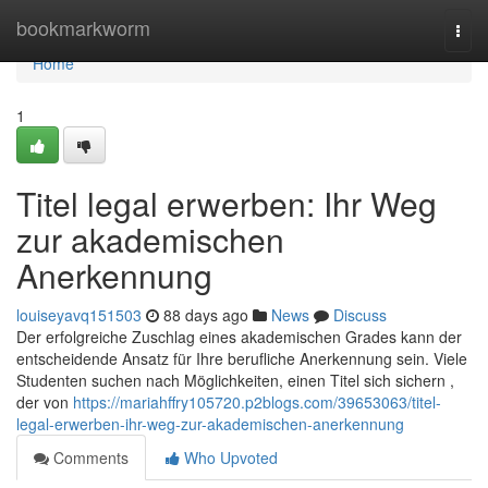
Home
bookmarkworm
Togg
navi
Home
1
Titel legal erwerben: Ihr Weg
zur akademischen
Anerkennung
louiseyavq151503
88 days ago
News
Discuss
Der erfolgreiche Zuschlag eines akademischen Grades kann der
entscheidende Ansatz für Ihre berufliche Anerkennung sein. Viele
Studenten suchen nach Möglichkeiten, einen Titel sich sichern ,
der von
https://mariahffry105720.p2blogs.com/39653063/titel-
legal-erwerben-ihr-weg-zur-akademischen-anerkennung
Comments
Who Upvoted